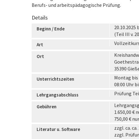
Berufs- und arbeitspädagogische Prüfung.
Details
20.10.2025 
Beginn / Ende
(Teil III v. 
Vollzeitkur
Art
Kreishandw
Ort
Goethestra
35390 Gieß
Montag bis 
Unterrichtszeiten
08:00 Uhr bi
Prüfung Tei
Lehrgangsabschluss
Lehrgangsgeb
Gebühren
1.650,00 € nu
750,00 € nur
zzgl. ca. ca
Literatur u. Software
zzgl. Prüfun